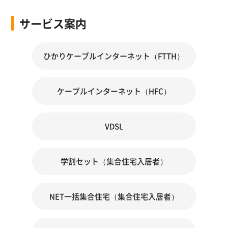
インターネットサービス
サービス案内
オプションサービス
ケーブルインターネット（HFC）
ホーム無線LANサービス 他
ひかりケーブルインターネット（FTTH）
プロバイダ利用料・通信料・ケーブルモデムレンタル料 すべて
40Mコース 月額3,850円
ケーブルインターネット（HFC）
320Mコース 月額5,500円
20Mコース 月額3,300円
VDSL
オプションサービス
学割セット（集合住宅入居者）
ホーム無線LANサービス 他
NET一括集合住宅（集合住宅入居者）