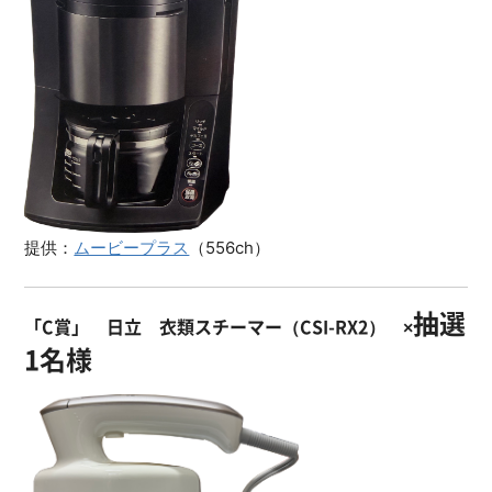
提供：
ムービープラス
（556ch）
抽選
「C賞」 日立 衣類スチーマー（CSI-RX2） ×
1名様