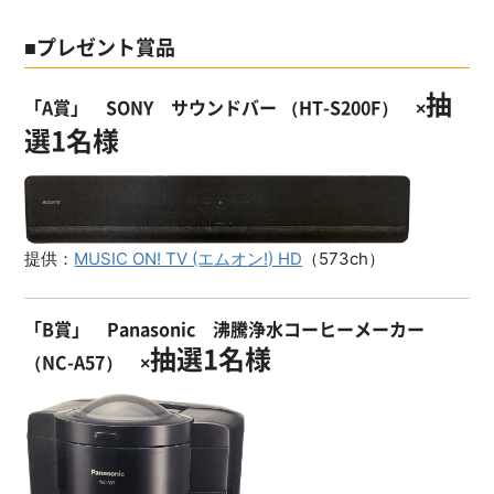
■プレゼント賞品
抽
「A賞」 SONY サウンドバー （HT-S200F） ×
選1名様
提供：
MUSIC ON! TV (エムオン!) HD
（573ch）
「B賞」 Panasonic 沸騰浄水コーヒーメーカー
抽選1名様
（NC-A57） ×