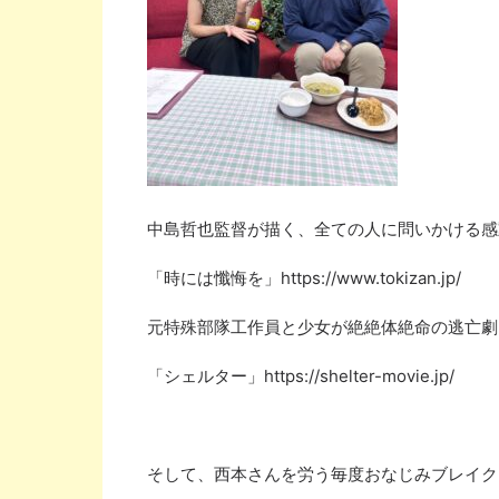
中島哲也監督が描く、全ての人に問いかける感
「時には懺悔を」
https://www.tokizan.jp/
元特殊部隊工作員と少女が絶絶体絶命の逃亡劇
「シェルター」
https://shelter-movie.jp/
そして、西本さんを労う毎度おなじみブレイク