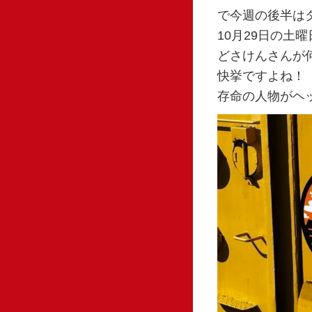
で今週の後半は
10月29日の土
どさけんさんが
快挙ですよね！
存命の人物がヘ