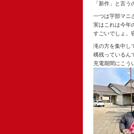
「新作」と言う
一つは宇部マニ
実はこれは今年
すごいでしょ。
滝の方を集中し
構残っているん
充電期間にこう