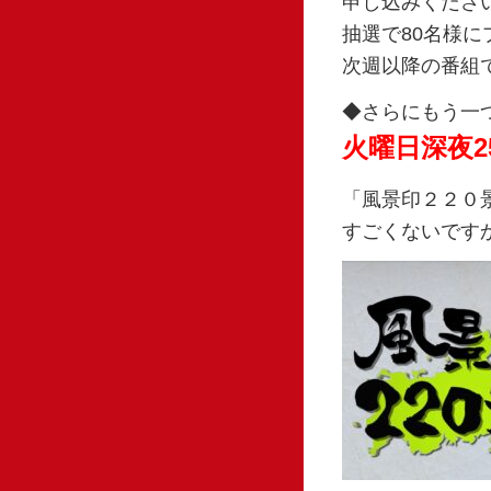
申し込みくださ
抽選で80名様
次週以降の番組
◆さらにもう一
火曜日深夜2
「風景印２２０
すごくないです