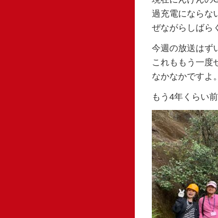
過充電にならな
ぜながらしばら
今週の放送はず
これももう一度
なかなかですよ
もう4年くらい