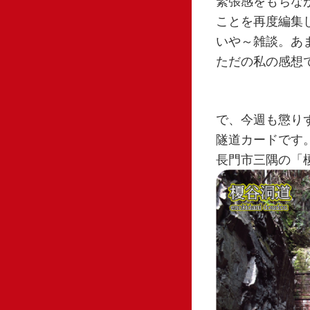
緊張感をもちな
ことを再度編集
いや～雑談。あ
ただの私の感想
で、今週も懲り
隧道カードです
長門市三隅の「