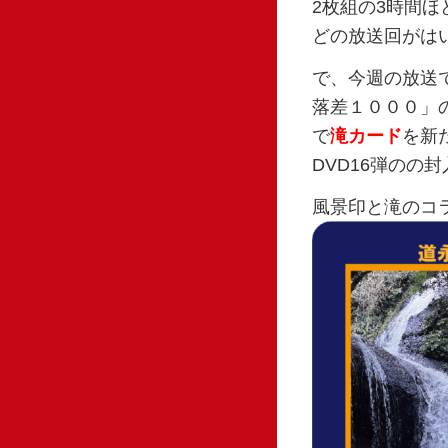
2枚組の3時間
どの放送回がは
で、今週の放送
落差１０００」
で
滝カード
を新
DVD16弾のの
風景印と滝のコ