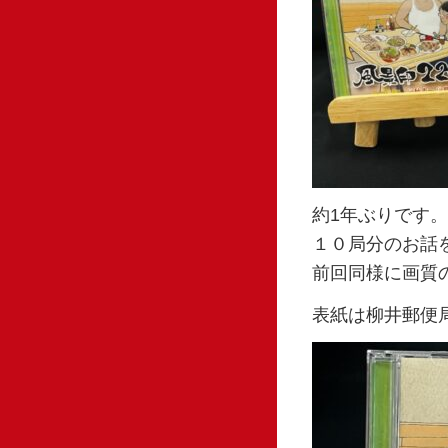
約1年ぶりです
１０局分のお話
前回同様に画質
表紙は柳井郵便