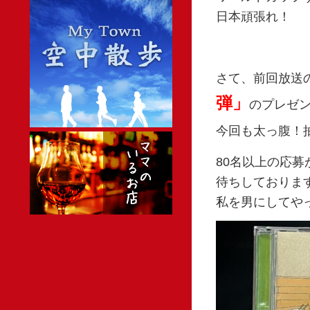
日本頑張れ！
さて、前回放送
弾」
のプレゼ
今回も太っ腹！
80名以上の応
待ちしておりま
私を男にしてや