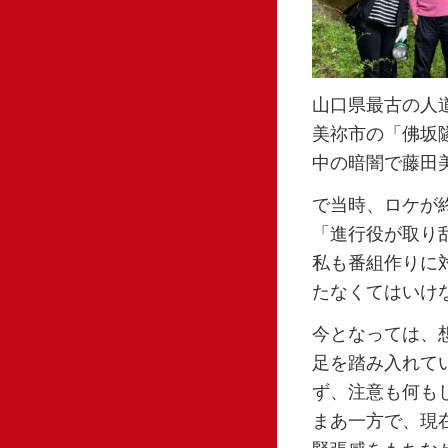
山口県最古の人
美祢市の「佛坂
中の暗闇で藤田
で当時、ロケが
「進行役が取り
私も番組作りに
たなくてはいけ
今となっては、
足を踏み入れて
ず、注意も何も
まあ一方で、現