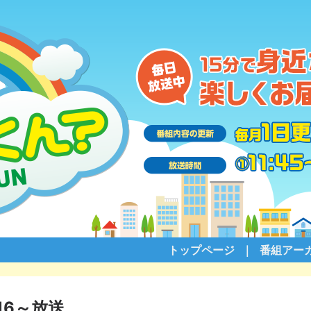
トップページ
番組アー
16～放送