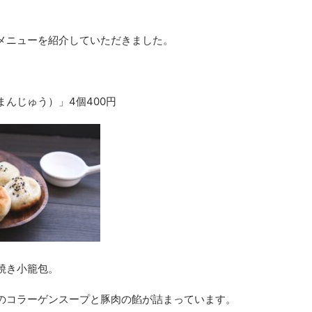
メニューを紹介していただきました。
まんじゅう）」
4
個
400
円
焼き小籠包。
のコラーゲンスープと豚肉の餡が詰まっています。