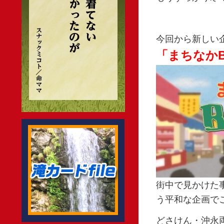
今回から新しい
「まちなかB
街中で見かけた
う平和な企画でご
どさけん・沖永