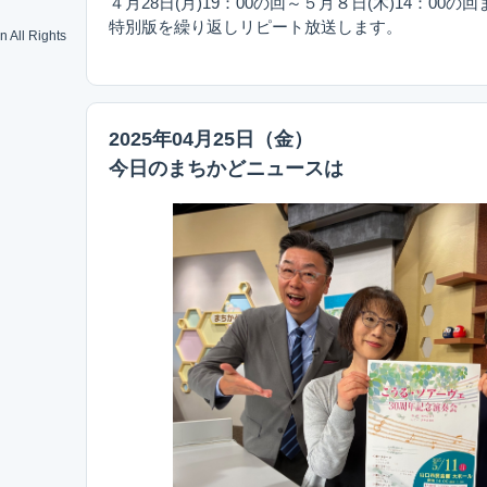
４月28日(月)19：00の回～５月８日(木)14：00の回
特別版を繰り返しリピート放送します。
 All Rights
2025年04月25日（金）
今日のまちかどニュースは