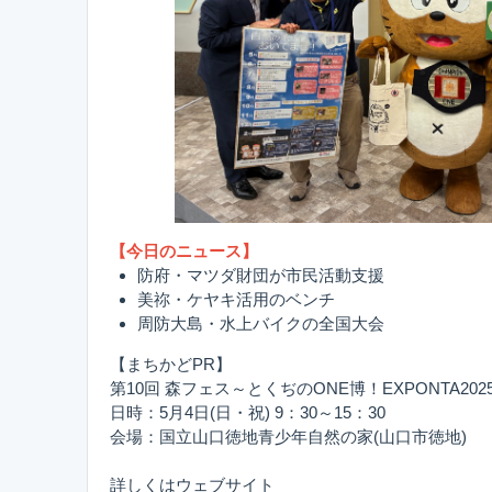
【今日のニュース】
防府・マツダ財団が市民活動支援
美祢・ケヤキ活用のベンチ
周防大島・水上バイクの全国大会
【まちかどPR】
第10回 森フェス～とくぢのONE博！EXPONTA202
日時：5月4日(日・祝) 9：30～15：30
会場：国立山口徳地青少年自然の家(山口市徳地)
詳しくはウェブサイト