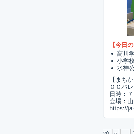
【今日の
高川学
小学
水神公
【まちか
ＯＣバレ
日時：７月
会場：山
https://j
頭
«
...