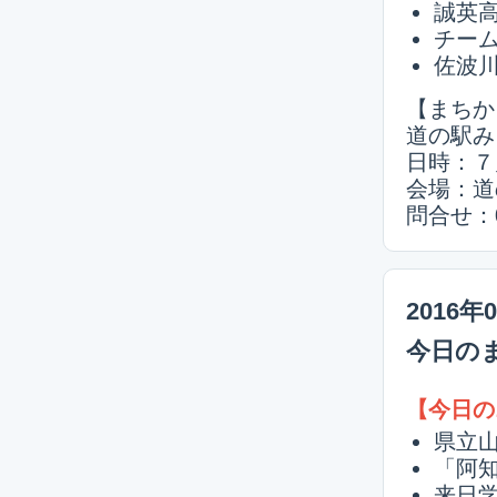
誠英高
チーム
佐波
【まちか
道の駅み
日時：７月
会場：道
問合せ：0
2016年
今日の
【今日の
県立山
「阿
来日