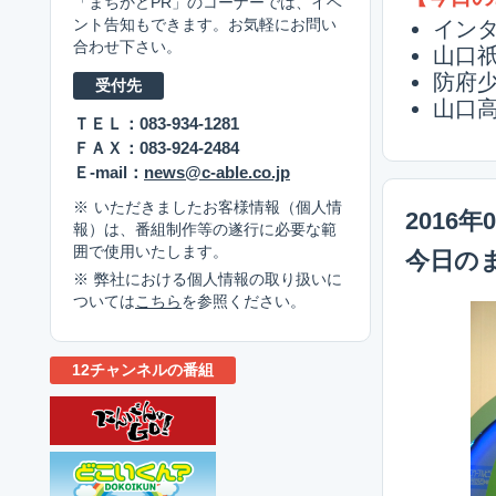
「まちかどPR」のコーナーでは、イベ
イン
ント告知もできます。お気軽にお問い
合わせ下さい。
山口
防府少
受付先
山口高
ＴＥＬ：083-934-1281
ＦＡＸ：083-924-2484
Ｅ-mail：
news@c-able.co.jp
いただきましたお客様情報（個人情
2016年
報）は、番組制作等の遂行に必要な範
囲で使用いたします。
今日の
弊社における個人情報の取り扱いに
ついては
こちら
を参照ください。
12チャンネルの番組