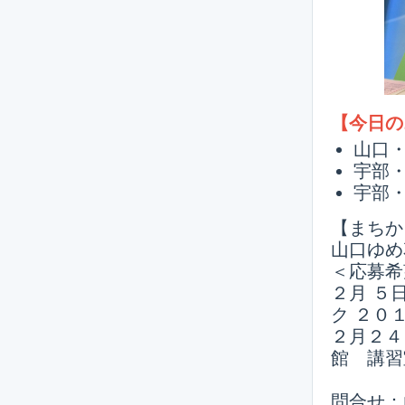
【今日の
山口
宇部
宇部
【まちか
山口ゆめ
＜応募
２月 ５日
ク ２０
２月２４
館 講習
問合せ：山