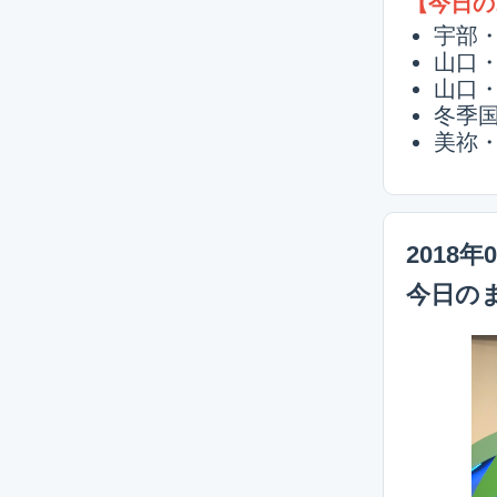
【今日の
宇部
山口
山口
冬季
美祢
2018年
今日の