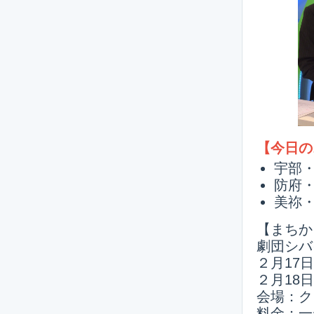
【今日の
宇部
防府
美祢・
【まちか
劇団シバ
２月17日
２月18日
会場：ク
料金：一