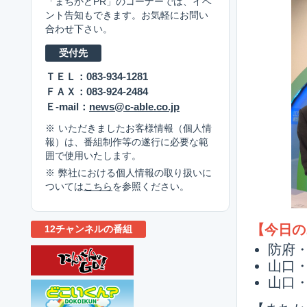
「まちかどPR」のコーナーでは、イベ
ント告知もできます。お気軽にお問い
合わせ下さい。
受付先
ＴＥＬ：083-934-1281
ＦＡＸ：083-924-2484
Ｅ-mail：
news@c-able.co.jp
いただきましたお客様情報（個人情
報）は、番組制作等の遂行に必要な範
囲で使用いたします。
弊社における個人情報の取り扱いに
ついては
こちら
を参照ください。
【今日の
12チャンネルの番組
防府
山口
山口