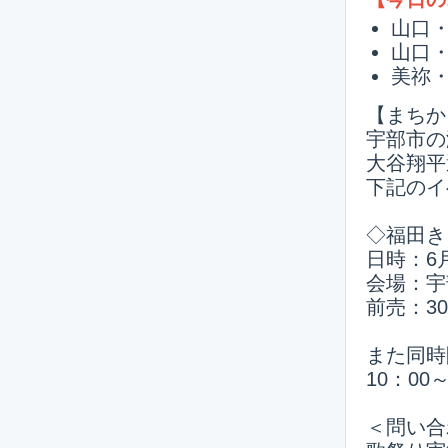
山口
山口
美祢
【まちか
宇部市の
大谷翔平
下記のイ
◇福田き
日時：6月
会場：宇
前売：30
また同時
10：0
＜問い合