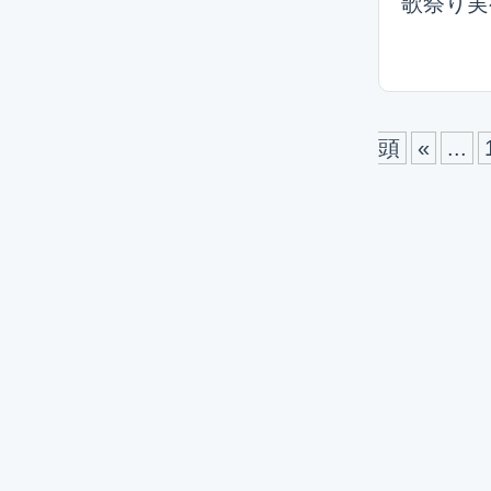
歌祭り実行委
頭
«
...