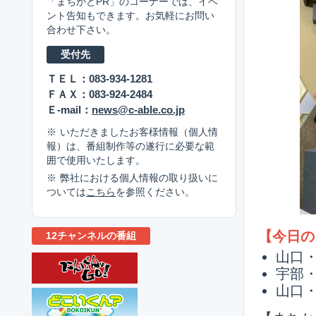
「まちかどPR」のコーナーでは、イベ
ント告知もできます。お気軽にお問い
合わせ下さい。
受付先
ＴＥＬ：083-934-1281
ＦＡＸ：083-924-2484
Ｅ-mail：
news@c-able.co.jp
いただきましたお客様情報（個人情
報）は、番組制作等の遂行に必要な範
囲で使用いたします。
弊社における個人情報の取り扱いに
ついては
こちら
を参照ください。
【今日の
12チャンネルの番組
山口
宇部
山口